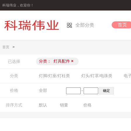
科瑞伟业，欢迎你！
首页
全部分类
首页
>
分类：
灯具配件
×
已选择
分类
灯脚/灯座/灯柱类
灯头/灯罩/电珠类
电子
价格
全部
-
排序方式
默认
销量
价格