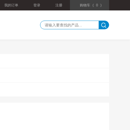
我的订单
登录
注册
购物车
(
0
)