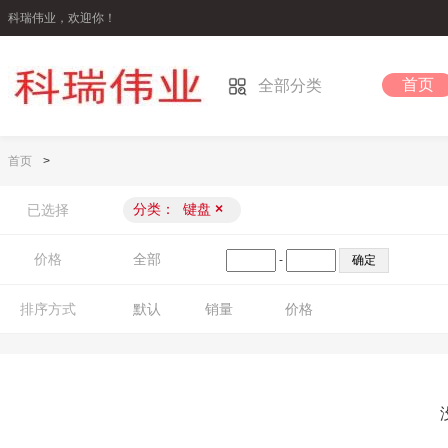
科瑞伟业，欢迎你！
首页
全部分类
首页
>
分类：
键盘
×
已选择
价格
全部
-
排序方式
默认
销量
价格